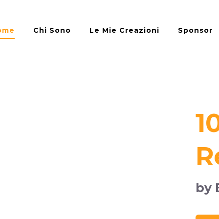
ome
Chi Sono
Le Mie Creazioni
Sponsor
1
R
by 