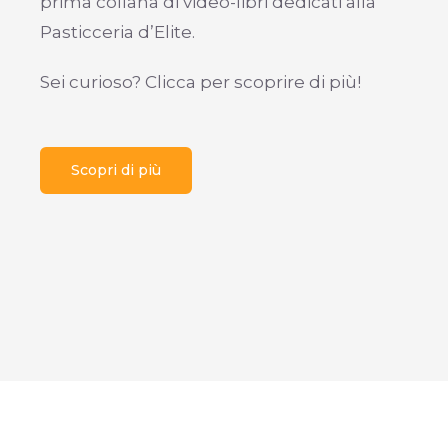
prima collana di video-libri dedicati alla
Pasticceria d’Elite.
Sei curioso? Clicca per scoprire di più!
Scopri di più