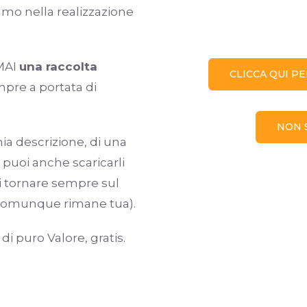
mo nella realizzazione
 MAI
una raccolta
CLICCA QUI PE
pre a portata di
NON S
 mia descrizione, di una
 puoi anche scaricarli
oi tornare sempre sul
e comunque rimane tua).
i puro Valore, gratis.