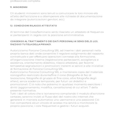
professionale completa.
11. MINORENNI
Gli studenti minorenni sono tenuti a comunicare la loro minore età
all’atto dell’iscrizione e a ottemperare alle richieste di documentazione
da integrare (autorizzazioni genitori, ecc.)
12. CONDIZIONI RILASCIO ATTESTATO
Al termine del Corso/Seminario verrà rilasciato un attestato di frequenza
ai partecipanti in regola con la posizione amministrativa.
CONSENSO AL TRATTAMENTO DEI DATI PERSONALI AI SENSI DEL D.LGS.
196/2003 TUTELA DELLA PRIVACY.
Autorizziamo Forcone Consulting SRL ad inserire i dati personali nella
propria banca dati onde consentire il regolare svolgimento del rapporto
contrattuale e per effettuare operazioni connesse alla formazione,
all’organizzazione interna (registrazione partecipanti, accoglienza e
assistenza, orientamento didattico, rilascio attestato), per favorire
tempestive segnalazioni o promozioni inerenti ai servizi e alle iniziative
di formazione di Forcone Consulting SRL.
Autorizziamo Forcone Consulting SRL a mantenere copia del materiale
iconografico realizzato durante/fine il corso (fotografie di fasi di
lavorazione, fotografie di gruppo di fine corso, altre fotografie degli
allievi), senza scadenza temporale, per futuri usi didattici e
promozionali. Ci è noto che potremo in qualsiasi momento esercitare i
diritti (aggiornamento, modifica, cancellazione) di cui all’art. 7 della
presente normativa.
Tutti i dati di coloro che si iscriveranno compilando il modulo d’iscrizione
cartaceo, saranno inviati al flusso dati del nostro sito internet che
genererà in maniera automatica una username e una password. Ciò
non comporterà alcun vincolo di accesso ma servirà a monitorare la
proprio posizione, i corsi frequentati e gestire i futuri acquisti.