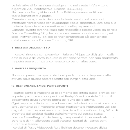
Le iniziative di formazione si svolgeranno nella sede in Via vittorio
argentieri 205, Montenero di Bisaccia, 86036 (CB).
Nel percorso Pastry Videobook Aula Edition, saranno svolti corsi
teorici/dimostrativi e pratici.
Durante lo svolgimento del corso è divieto assoluto al corsista di
effettuare riprese video con qualunque tipo di dispositivo. Sarà possibile
tuttavia riprendere i momenti salienti delle preparazioni.
Durante l’evento saranno realizzate fotografie e riprese video, da parte di
Forcone Consulting SRL, che potrebbero essere pubblicate sul sito, sui
social network e/o sui siti dei partner commerciali e/o sponsor che
collaborano con la Forcone Consulting SRL.
8. RECESSO DELL’ISCRITTO
In caso di rinuncia con preavviso inferiore a 14 (quattordici) giorni dalla
data di inizio del corso, la quota di iscrizione versata non sarà rimborsata,
ne potrà essere utilizzata come acconto per un altro corso.
9. MANCATA FREQUENZA
Non sono previsti recuperi o rimborsi per la mancata frequenza alle
attività, salvo diverso accordo scritto con l’Organizzazione.
10. RESPONSABILITA’ DEI PARTECIPANTI
Il partecipante si impegna al pagamento dell’intera quota prevista per
la partecipazione al corso: per i corsi Pastry Videobook Aula Edition il
pagamento dovrà avvenire prima dell’avvio delle attività.
Ogni responsabilità in ordine ad eventuali infortuni occorsi ai corsisti o a
terzi, derivanti dall’improprio, errato, negligente o imprudente utilizzo
degli strumenti e/o dei macchinari (sia della Forcone Consulting SRL o di
proprietà dal corsista) ricadrà esclusivamente sul corsista stesso.
Forcone Consulting SRL declina ogni responsabilità per eventuali furti,
perdite o danni alle opere e agli accessori portati dai partecipanti
durante le lezioni.
I corsisti di Pastry Videobook Aula Edition devono indossare divisa