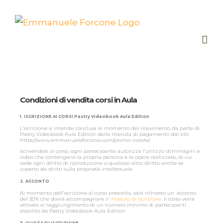
Condizioni di vendita corsi in Aula
1. ISCRIZIONE AI CORSI Pastry Videobook Aula Edition
L’iscrizione si intende conclusa al momento del ricevimento da parte di
Pastry Videobook Aula Edition della ricevuta di pagamento dal sito
https://www.emmanueleforcone.com/promo-natale/.
Iscrivendosi al corso, ogni partecipante autorizza l’utilizzo d’immagini e
video che contengano la propria persona e le opere realizzate, di cui
cede ogni diritto di riproduzione o qualsiasi altro diritto anche se
coperto da diritti sulla proprietà intellettuale.
2. ACCONTO
Al momento dell’iscrizione al corso prescelto, sarà richiesto un ‘acconto
del 30% che dovrà accompagnare il
modulo di iscrizione
. il corso verrà
attivato al raggiungimento di un numero minimo di partecipanti
stabilito da Pastry Videobook Aula Edition