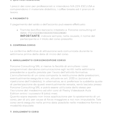
3. QUOTA DI ISCRIZIONE
I prezzi dei corsi per professionisti si intendono IVA 22% ESCLUSA e
comprendono il materiale didattico, i coffee breaks ed il pranzo di
lavoro.
4. PAGAMENTO
Il pagamento del saldo o dell’acconto può essere effettuato:
Tramite bonifico bancario intestato a: Forcone consulting srl
IBAN: IT12V0200841060000106028680
IMPORTANTE
: indicare sempre, nella causale, il nome del
partecipante e il titolo del corso prescelto
5. CONFERMA CORSO
La conferma definitiva di attivazione sarà comunicata durante la
settimana prima della data di inizio del corso.
6. ANNULLAMENTO CORSO/MODIFICHE CORSO
Forcone Consulting SRL si riserva la facoltà di annullare i corsi
programmati dandone comunicazione agli iscritti nella settimana
precedente a quella prevista per l’avvio dell’attività formativa.
L’annullamento di un corso comporta la restituzione delle prestazioni,
eventualmente eseguite e non, attuale ex art. 2033 cc (azione di
ripetizione dell’indebito); In alternativa, se si preferisce la suddetta quota
di partecipazione da questi eventualmente versata, verrà lasciata presso
Forcone Consulting SRL e potrà essere utilizzata dallo stesso per
l’iscrizione del medesimo ad altri corsi di Pastry Videobook Aula
Edition entro i successivi 8 (otto) mesi.
Quanto sopra esposto non trova applicazione per lo spostamento di un
corso, per di più per causa di forza maggiore a noi non imputabile. Tale
corso verrà eseguito nella prima data possibile nelle medesime forme e
modalità stipulate.
7. SVOLGIMENTO CORSI